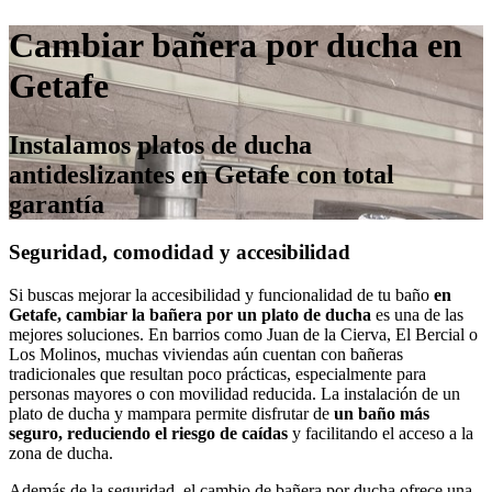
Cambiar bañera por ducha en
Getafe
Instalamos platos de ducha
antideslizantes en Getafe con total
garantía
Seguridad, comodidad y accesibilidad
Si buscas mejorar la accesibilidad y funcionalidad de tu baño
en
Getafe, cambiar la bañera por un plato de ducha
es una de las
mejores soluciones. En barrios como Juan de la Cierva, El Bercial o
Los Molinos, muchas viviendas aún cuentan con bañeras
tradicionales que resultan poco prácticas, especialmente para
personas mayores o con movilidad reducida. La instalación de un
plato de ducha y mampara permite disfrutar de
un baño más
seguro, reduciendo el riesgo de caídas
y facilitando el acceso a la
zona de ducha.
Además de la seguridad, el cambio de bañera por ducha ofrece una